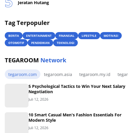
Jeratan Hutang
Tag Terpopuler
BERITA
ENTERTAINMENT
FINANSIAL
LIFESTYLE
MOTIVASI
OTOMOTIF
PENDIDIKAN
TEKNOLOGI
TEGAROOM
Network
tegaroom.com
tegaroom.asia
tegaroom.my.id
tegaro
5 Psychological Tactics to Win Your Next Salary
Negotiation
Juli 12, 2026
10 Smart Casual Men's Fashion Essentials For
Modern Style
Juli 12, 2026