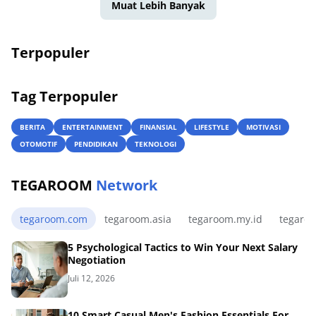
Muat Lebih Banyak
Terpopuler
Tag Terpopuler
BERITA
ENTERTAINMENT
FINANSIAL
LIFESTYLE
MOTIVASI
OTOMOTIF
PENDIDIKAN
TEKNOLOGI
TEGAROOM
Network
tegaroom.com
tegaroom.asia
tegaroom.my.id
tegaro
5 Psychological Tactics to Win Your Next Salary
Negotiation
Juli 12, 2026
10 Smart Casual Men's Fashion Essentials For