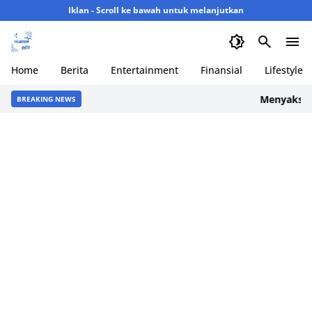
Iklan - Scroll ke bawah untuk melanjutkan
Home
Berita
Entertainment
Finansial
Lifestyle
Menyaksikan
BREAKING NEWS