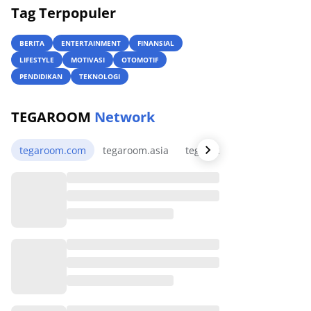
Tag Terpopuler
BERITA
ENTERTAINMENT
FINANSIAL
LIFESTYLE
MOTIVASI
OTOMOTIF
PENDIDIKAN
TEKNOLOGI
TEGAROOM
Network
tegaroom.com
tegaroom.asia
tegaroom.my.id
tegaro