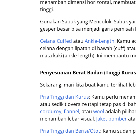
menambah dimensi horizontal, membuat tu
tinggi.
Gunakan Sabuk yang Mencolok: Sabuk yan
gesper besar bisa menjadi garis pemisah
Celana Cuffed
atau
Ankle-Length
: Kamu ad
celana dengan lipatan di bawah (cuff) at
mata kaki (ankle-length). Ini membantu m
Penyesuaian Berat Badan (Tinggi Kurus v
Sekarang, mari kita buat kamu terlihat l
Pria Tinggi dan Kurus
: Kamu perlu menam
atau sedikit oversize (tapi tetap pas di 
corduroy
,
flannel
, atau
wool
adalah piliha
menambah lebar visual.
Jaket bomber
at
Pria Tinggi dan Berisi/Otot
: Kamu sudah pu