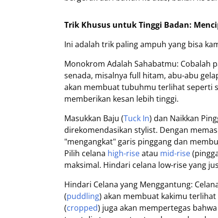
Trik Khusus untuk Tinggi Badan: Mencip
Ini adalah trik paling ampuh yang bisa ka
Monokrom Adalah Sahabatmu: Cobalah pa
senada, misalnya full hitam, abu-abu gela
akan membuat tubuhmu terlihat seperti s
memberikan kesan lebih tinggi.
Masukkan Baju (
Tuck In
) dan Naikkan Ping
direkomendasikan stylist. Dengan memasu
"mengangkat" garis pinggang dan membuat
Pilih celana
high-rise
atau
mid-rise
(pingga
maksimal. Hindari celana low-rise yang j
Hindari Celana yang Menggantung: Celan
(
puddling
) akan membuat kakimu terlihat 
(
cropped
) juga akan mempertegas bahwa