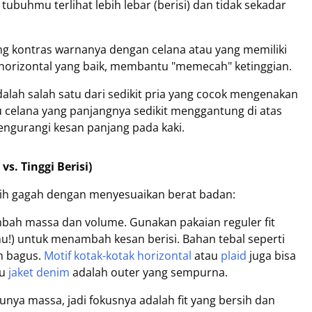
buhmu terlihat lebih lebar (berisi) dan tidak sekadar
g kontras warnanya dengan celana atau yang memiliki
 horizontal yang baik, membantu "memecah" ketinggian.
alah salah satu dari sedikit pria yang cocok mengenakan
au celana yang panjangnya sedikit menggantung di atas
engurangi kesan panjang pada kaki.
s. Tinggi Berisi)
ebih gagah dengan menyesuaikan berat badan:
bah massa dan volume. Gunakan pakaian reguler fit
bahu!) untuk menambah kesan berisi. Bahan tebal seperti
n bagus.
Motif kotak-kotak horizontal
atau
plaid
juga bisa
au
jaket denim
adalah outer yang sempurna.
nya massa, jadi fokusnya adalah fit yang bersih dan