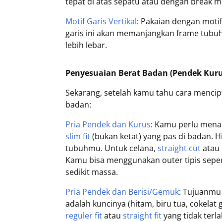
tepat di atas sepatu atau dengan break m
Motif Garis Vertikal
: Pakaian dengan motif 
garis ini akan memanjangkan frame tubuh
lebih lebar.
Penyesuaian Berat Badan (Pendek Kurus
Sekarang, setelah kamu tahu cara mencipta
badan:
Pria Pendek dan Kurus
: Kamu perlu mena
slim fit
(bukan ketat) yang pas di badan. H
tubuhmu. Untuk celana,
straight cut
atau
Kamu bisa menggunakan outer tipis seper
sedikit massa.
Pria Pendek dan Berisi/Gemuk
: Tujuanmu 
adalah kuncinya (hitam, biru tua, cokelat
reguler fit
atau
straight fit
yang tidak terla