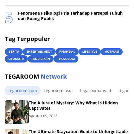
Fenomena Psikologi Pria Terhadap Persepsi Tubuh
dan Ruang Publik
Tag Terpopuler
BERITA
ENTERTAINMENT
FINANSIAL
LIFESTYLE
MOTIVASI
OTOMOTIF
PENDIDIKAN
TEKNOLOGI
TEGAROOM
Network
tegaroom.com
tegaroom.asia
tegaroom.my.id
tegaro
The Allure of Mystery: Why What Is Hidden
Captivates
Agustus 09, 2026
The Ultimate Staycation Guide to Unforgettable