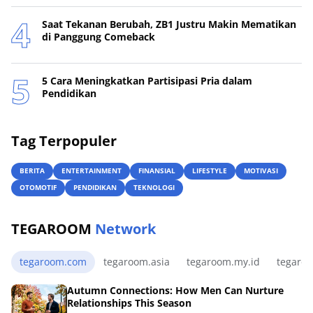
Saat Tekanan Berubah, ZB1 Justru Makin Mematikan
di Panggung Comeback
5 Cara Meningkatkan Partisipasi Pria dalam
Pendidikan
Tag Terpopuler
BERITA
ENTERTAINMENT
FINANSIAL
LIFESTYLE
MOTIVASI
OTOMOTIF
PENDIDIKAN
TEKNOLOGI
TEGAROOM
Network
tegaroom.com
tegaroom.asia
tegaroom.my.id
tegaro
Autumn Connections: How Men Can Nurture
Relationships This Season