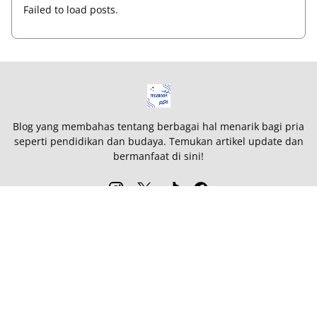
Failed to load posts.
Blog yang membahas tentang berbagai hal menarik bagi pria
seperti pendidikan dan budaya. Temukan artikel update dan
bermanfaat di sini!
Penafian
Formulir Kontak
Tentang Kami
Persyaratan Layanan
Kebijakan Privasi
Peta Situs
This site is listed on
TEGAWIKI WEB
©
2026
TEGAROOM
. All rights reserved.